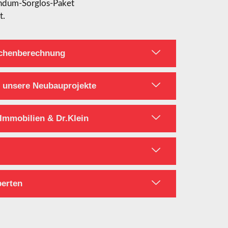
Rundum-Sorglos-Paket
t.
ächenberechnung
 unsere Neubauprojekte
 Immobilien & Dr.Klein
perten