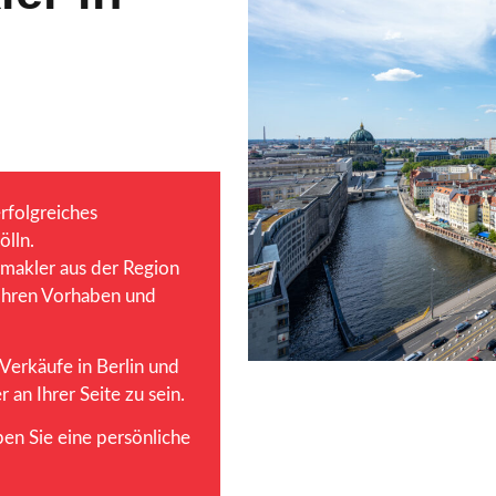
erfolgreiches
lln.
nmakler aus der Region
l Ihren Vorhaben und
Verkäufe in Berlin und
an Ihrer Seite zu sein.
en Sie eine persönliche