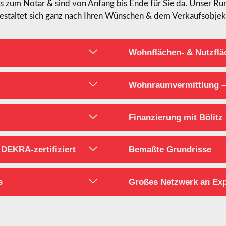
is zum Notar & sind von Anfang bis Ende für Sie da. Unser 
estaltet sich ganz nach Ihren Wünschen & dem Verkaufsobjek
Wohnflächen- & Nutzfl
Wohnraumvermittlung –
Finanzierung mit Bölitz
DEKRA-zertifiziert
Bemaßte Grundrisse
s
Großes Netzwerk an Ex