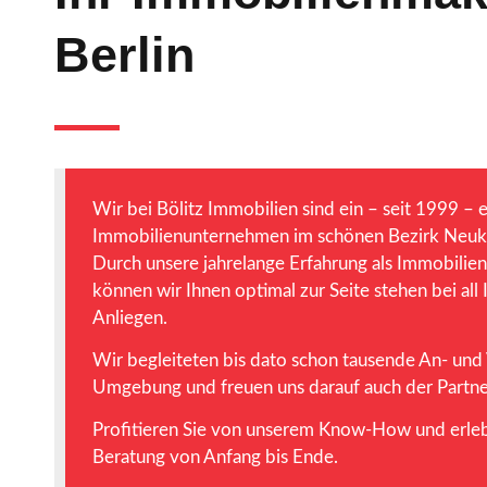
Berlin
Wir bei Bölitz Immobilien sind ein – seit 1999 – 
Immobilienunternehmen im schönen Bezirk Neukö
Durch unsere jahrelange Erfahrung als Immobilie
können wir Ihnen optimal zur Seite stehen bei al
Anliegen.
Wir begleiteten bis dato schon tausende An- und 
Umgebung und freuen uns darauf auch der Partner 
Profitieren Sie von unserem Know-How und erleb
Beratung von Anfang bis Ende.