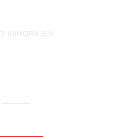
TZ IMMOBILIEN
LIEN­MAKLER I
ERLIN
schaft zur Immobilie.“