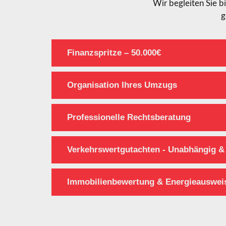
Wir begleiten Sie b
g
Finanzspritze – 50.000€
Organisation Ihres Umzugs
Professionelle Rechtsberatung
Verkehrswertgutachten - Unabhängig & 
Immobilienbewertung & Energieauswei