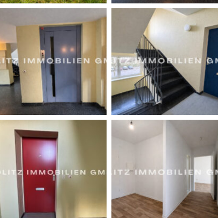
Freisprechanlage sowie der vorhandene Fahrstuhl
runden die Ausstattung ab.
Die Wohnung liegt in einer gepflegten Wohnanlage und
überzeugt durch ihre durchdachte Raumaufteilung sowie
die attraktive Lage. Überzeugen Sie sich selbst bei einer
persönlichen Besichtigung – wir freuen uns auf Ihre
Anfrage und stehen Ihnen bei Wunsch auch in
Finanzierungsfragen gern zur Seite.