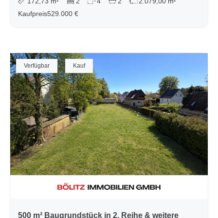
172,73 m²
2
4
2
2.079,00 m²
Kaufpreis
529.000 €
Verfügbar
Kauf
500 m² Baugrundstück in 2. Reihe & weitere