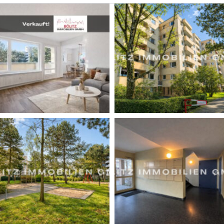
Direkt im Eingangsbereich befindet sich eine praktische
Nische, die sich ideal für eine Garderobe oder
zusätzlichen Stauraum eignet. Rechter Hand erreichen
Sie die Küche, von der aus Sie Zugang zu einem
separaten Essbereich haben. Der Essbereich geht
fließend in das großzügige Wohnzimmer über, welches
zusätzlich auch direkt vom Flur zugänglich ist. Große
Fenster sorgen hier für eine helle und freundliche
Atmosphäre. Vom Wohnzimmer aus gelangen Sie auf
den sonnigen Balkon.
Linker Hand vom Flur befindet sich das großzügige,
hochgeflieste Tageslichtbad, das mit einer Badewanne
ausgestattet ist. Weiter entlang des Flures erreichen Sie
das ruhige Schlafzimmer, das ausreichend Platz für ein
großes Bett und weitere Möbel bietet. Eine