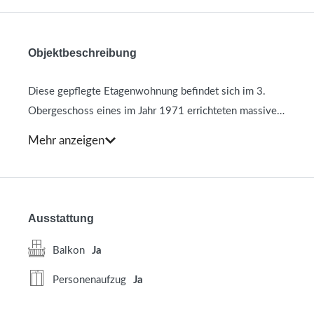
Objektbeschreibung
Diese gepflegte Etagenwohnung befindet sich im 3.
Obergeschoss eines im Jahr 1971 errichteten massiven
Mehrfamilienhauses in ruhiger Wohnlage von Berlin-
Mehr anzeigen
Lichterfelde. Die Wohnung bietet mit ca. 57,9 m²
Wohnfläche ein attraktives Raumangebot für Singles,
Paare oder Kapitalanleger. Lichtdurchflutete Räume, ein
sonniger Balkon sowie die gepflegte Wohnanlage mit
Ausstattung
Aufzug und Spielplatz unterstreichen den angenehmen
Wohncharakter dieser Immobilie.
Balkon
Ja
Personenaufzug
Ja
Beim Betreten der Wohnung gelangen Sie in den
zentralen Flur, der alle Räume miteinander verbindet.