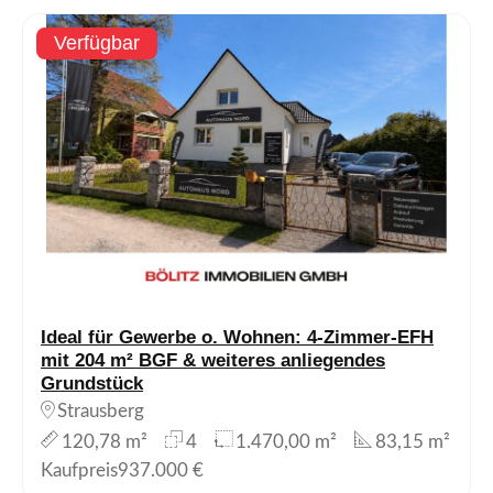
Verfügbar
Ideal für Gewerbe o. Wohnen: 4-Zimmer-EFH
mit 204 m² BGF & weiteres anliegendes
Grundstück
Strausberg
120,78 m²
4
1.470,00 m²
83,15 m²
Kaufpreis
937.000 €