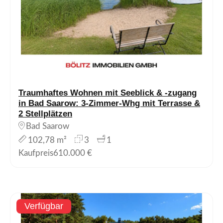
Traumhaftes Wohnen mit Seeblick & -zugang
in Bad Saarow: 3-Zimmer-Whg mit Terrasse &
2 Stellplätzen
Bad Saarow
102,78 m²
3
1
Kaufpreis
610.000 €
Verfügbar