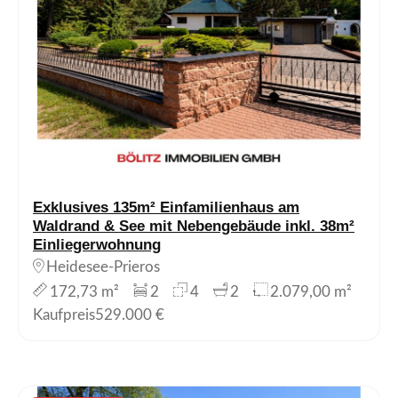
Exklusives 135m² Einfamilienhaus am
Waldrand & See mit Nebengebäude inkl. 38m²
Einliegerwohnung
Heidesee-Prieros
172,73 m²
2
4
2
2.079,00 m²
Kaufpreis
529.000 €