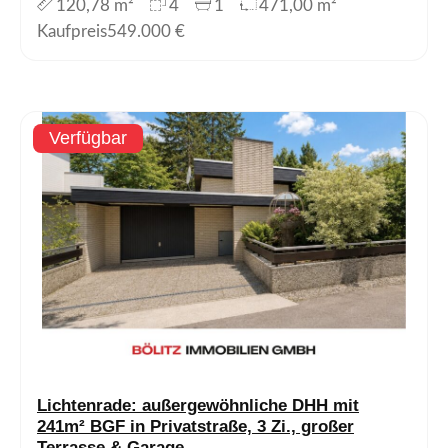
120,78 m²
4
1
471,00 m²
Kaufpreis
549.000 €
Verfügbar
Lichtenrade: außergewöhnliche DHH mit
241m² BGF in Privatstraße, 3 Zi., großer
Terrasse & Garage