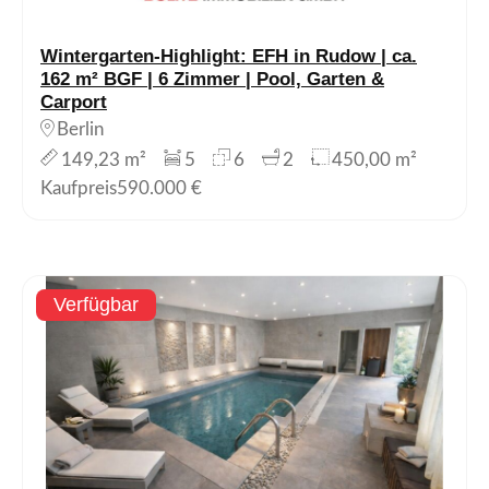
Wintergarten-Highlight: EFH in Rudow | ca.
162 m² BGF | 6 Zimmer | Pool, Garten &
Carport
Berlin
149,23 m²
5
6
2
450,00 m²
Kaufpreis
590.000 €
Verfügbar