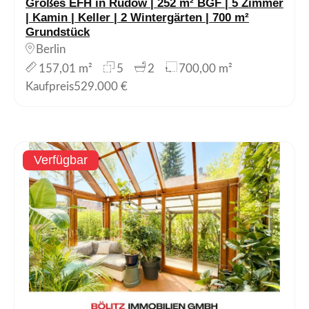
Großes EFH in Rudow | 252 m² BGF | 5 Zimmer
| Kamin | Keller | 2 Wintergärten | 700 m²
Grundstück
Berlin
157,01 m²
5
2
700,00 m²
Kaufpreis
529.000 €
Verfügbar