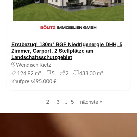
Erstbezug! 130m² BGF Niedrigenergie-DHH, 5
Zimmer, Carport, 2 Stellplätze am
Landschaftsschutzgebiet
Wendisch Rietz
124,82 m²
5
2
433,00 m²
Kaufpreis
495.000 €
2
3
5
nächste »
1
…