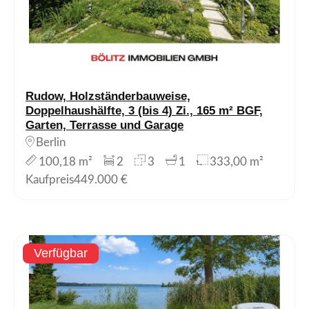
Rudow, Holzständerbauweise,
Doppelhaushälfte, 3 (bis 4) Zi., 165 m² BGF,
Garten, Terrasse und Garage
Berlin
100,18 m²
2
3
1
333,00 m²
Kaufpreis
449.000 €
Verfügbar