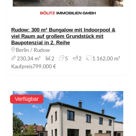
Rudow: 300 m² Bungalow mit Indoorpool &
viel Raum auf großem Grundstück mit
Baupotenzial in 2. Reihe
Berlin / Rudow
230,34 m²
2
5
2
1.162,00 m²
Kaufpreis
799.000 €
Verfügbar