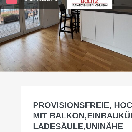
PROVISIONSFREIE, HO
MIT BALKON,EINBAUKÜ
LADESÄULE,UNINÄHE