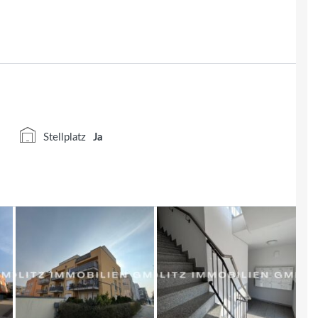
 ca. 29 m² Nutzfläche zur Verfügung. Große bodentiefe
ne Ausstattungsmerkmale wie Fußbodenheizung,
en eine zeitgemäße Wohnatmosphäre.
rundriss: Beim Betreten gelangen Sie in einen zentralen
as moderne Gäste-WC abgehen. Im Anschluss öffnet sich
d direktem Zugang zum sonnigen Balkon. Die
Stellplatz
Ja
tühlen lädt zum Kochen und Verweilen ein. Der
er großen Fensterfront, die für viel Tageslicht sorgt.
 helles Schlafzimmer. Das moderne Badezimmer mit
llen Armaturen rundet das Raumangebot ab.
 ein Tiefgaragenstellplatz mit E-Ladestation. Ein Aufzug
rfreien Zugang
andort Adlershof, bietet Ihnen eine ruhige und dennoch