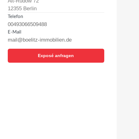
Alt-Rudow 72
12355 Berlin
Telefon
00493066509488
E-Mail
mail@boelitz-immobilien.de
Exposé anfragen