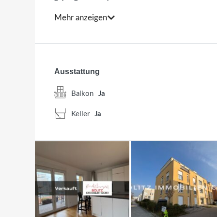
Zuhause mit hohem Wohnkomfort. Zusätzlich stehen
Mehr anzeigen
Fenster, eine offene Raumgestaltung sowie moder
Echtholzparkett und elektrische Jalousien schaff
Die Wohnung überzeugt durch einen durchdachten G
Ausstattung
Flur, von dem zunächst ein helles Zimmer sowie d
der großzügige Wohnbereich mit offener Küche un
Balkon
Ja
hochwertige Einbauküche mit Kücheninsel und Bars
Keller
Ja
angrenzende Wohn- und Essbereich profitiert von ein
Neben dem Wohnzimmer befindet sich ein weiteres
bodengleicher Regendusche, Badewanne und stilvo
Zur Wohnung gehören außerdem ein Kellerabteil und
im Haus sorgt für zusätzlichen Komfort und barreie
Die Lage, an der Humboldt-Uni und Wissenschaftsst