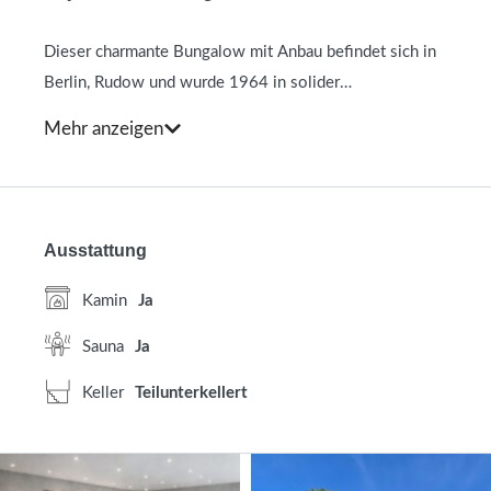
Dieser charmante Bungalow mit Anbau befindet sich in
Berlin, Rudow und wurde 1964 in solider
Massivbauweise errichtet. Auf einer Wohnfläche von
Mehr anzeigen
ca. 230 m² sowie einer zusätzlichen Nutzfläche von ca.
70 m² bietet die Immobilie ein vielseitiges
Raumangebot für Paare, Familien. Der gepflegte Garten
mit Gartenhaus, sonniger Terrasse und Garage am Haus
Ausstattung
rundet das attraktive Gesamtbild ab.
Kamin
Ja
Beim Betreten des Hauses gelangen Sie in den
Sauna
Ja
einladenden Flur, von dem aus sich die Räume optimal
erschließen. Rechter Hand befindet sich das Gäste-WC.
Keller
Teilunterkellert
Weiter entlang des Flures erreichen Sie die Treppe in
das Untergeschoss. Hier stehen Ihnen zwei großzügige
Räume zur Verfügung.