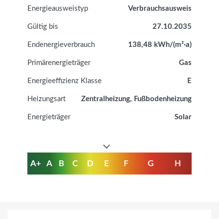
Energie­ausweistyp
Verbrauchsausweis
Gültig bis
27.10.2035
Endenergieverbrauch
138,48 kWh/(m²·a)
Primärenergieträger
Gas
Energieeffizienz Klasse
E
Heizungsart
Zentralheizung, Fußbodenheizung
Energieträger
Solar
A+
A
B
C
D
E
F
G
H