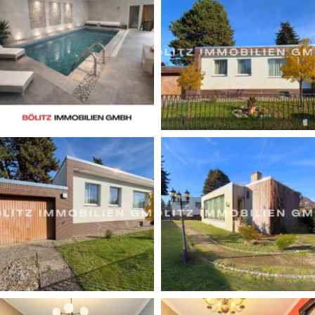
Linker Hand öffnet sich das großzügige Wohnzimmer
mit edlem Parkettboden und stilvollem Kamin. Von hier
sowie direkt vom Flur gelangen Sie auf die sonnige
Terrasse mit Markise. Rechter Hand befindet sich die
offen gestaltete Küche mit viel Platz und gemütlicher
Sitzgelegenheit. Ergänzt wird das Raumangebot durch
ein hochwertiges Tageslichtbad mit Whirlpool, Bidet
und moderner Ausstattung.
Im weiteren Verlauf des Flures erreichen Sie das
Schlafzimmer sowie ein weiteres Zimmer. Von dort
gelangen Sie in ein zusätzliches Durchgangszimmer mit
Zugang zum besonderen Highlight der Immobilie: dem
großzügigen Wellnessbereich mit Innenpool, Sauna und
eigenem Duschbad.