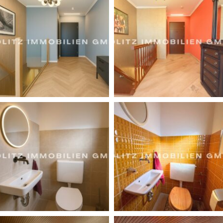
Der Bungalow überzeugt zudem mit ca. 2,70 m
Deckenhöhe, teilweise Fußbodenheizung, elektrischen
Jalousien, 10 cm starker Innenisolierung,
Photovoltaikanlage zur Warmwasserunterstützung
sowie einer ca. 10 Jahre alten Gas-Zentralheizung.
Besonders attraktiv ist die Möglichkeit, den Grundriss
flexibel anzupassen und das Raumangebot individuell zu
erweitern. Darüber hinaus besteht – analog zur
umliegenden Nachbarschaft – Potenzial zur weiteren
Bebauung im hinteren Grundstücksbereich.
Überzeugen Sie sich selbst bei einer persönlichen
Besichtigung – wir freuen uns auf Ihre Anfrage und
stehen Ihnen bei Wunsch auch in Finanzierungsfragen
gern zur Seite.