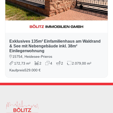
Exklusives 135m² Einfamilienhaus am Waldrand
& See mit Nebengebäude inkl. 38m²
Einliegerwohnung
15754, Heidesee-Prieros
172,73 m²
2
4
2
2.079,00 m²
Kaufpreis
529.000 €