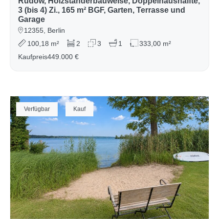
Rudow, Holzständerbauweise, Doppelhaushälfte,
3 (bis 4) Zi., 165 m² BGF, Garten, Terrasse und
Garage
12355, Berlin
100,18 m²
2
3
1
333,00 m²
Kaufpreis
449.000 €
Verfügbar
Kauf